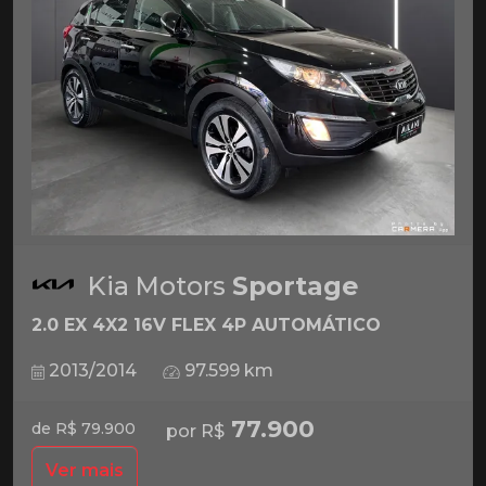
Kia Motors
Sportage
2.0 EX 4X2 16V FLEX 4P AUTOMÁTICO
2013/2014
97.599 km
77.900
de R$ 79.900
por R$
Ver mais