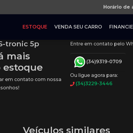
Horário de
ESTOQUE
VENDA SEU CARRO
FINANCIE
S-tronic 5p
Entre em contato pelo Wh
tá mais
(34)9319-0709
o estoque
Ou ligue agora para:
rar em contato com nossa
(34)3229-3446
 sonhos!
Veículos similares