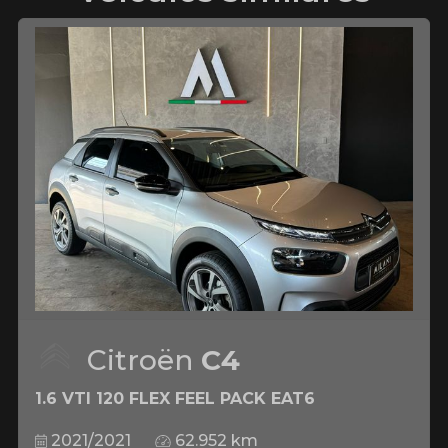
Citroën
C4
1.6 VTI 120 FLEX FEEL PACK EAT6
2021/2021
62.952 km