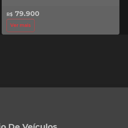
79.900
R$
Ver mais
io De Veículos