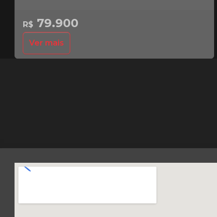
79.900
R$
Ver mais