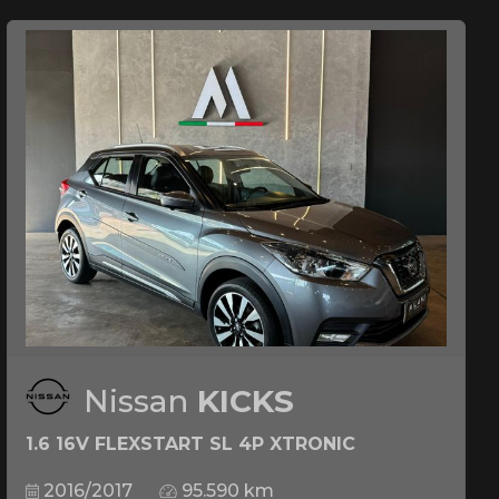
Nissan
KICKS
1.6 16V FLEXSTART SL 4P XTRONIC
2016/2017
95.590 km