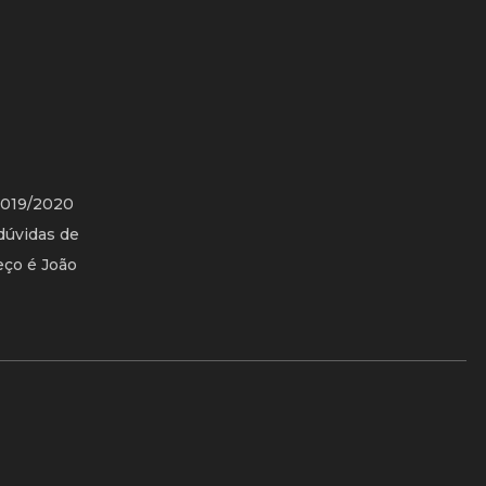
2019/2020
dúvidas de
eço é João