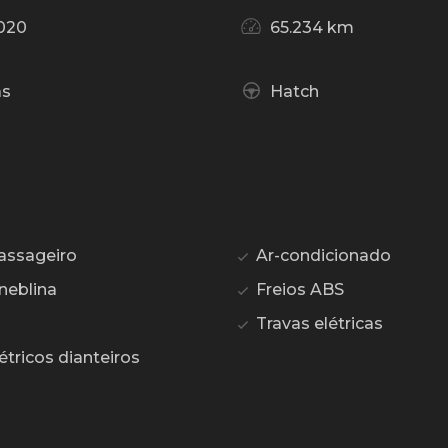
020
65.234 km
as
Hatch
assageiro
Ar-condicionado
neblina
Freios ABS
Travas elétricas
étricos dianteiros