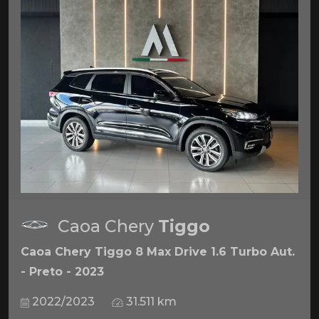
Caoa Chery
Tiggo
Caoa Chery Tiggo 8 Max Drive 1.6 Turbo Aut.
- Preto - 2023
2022/2023
31.511 km