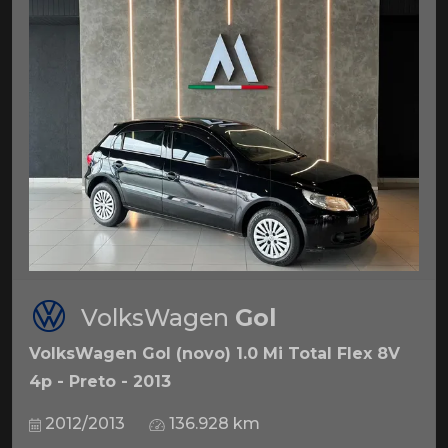
VolksWagen
Gol
VolksWagen Gol (novo) 1.0 Mi Total Flex 8V
4p - Preto - 2013
2012/2013
136.928 km