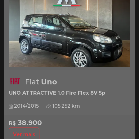
Fiat
Uno
UNO ATTRACTIVE 1.0 Fire Flex 8V 5p
2014/2015
105.252 km
38.900
R$
Ver mais