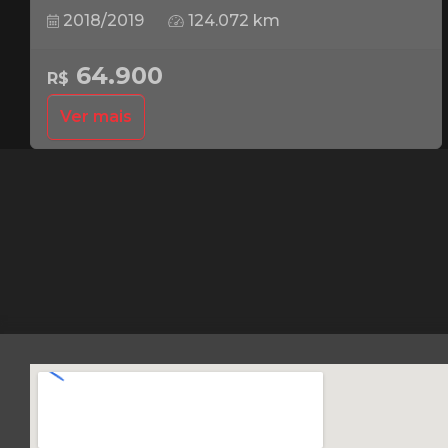
2018/2019
124.072 km
64.900
R$
Ver mais