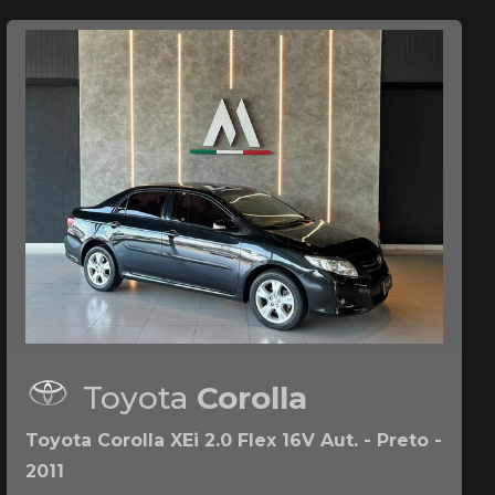
Toyota
Corolla
Toyota Corolla XEi 2.0 Flex 16V Aut. - Preto -
2011