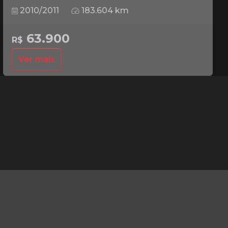
2010/2011
183.604 km
63.900
R$
Ver mais