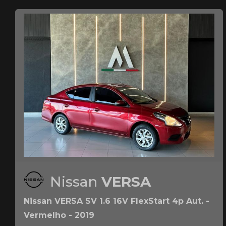
Nissan
VERSA
Nissan VERSA SV 1.6 16V FlexStart 4p Aut. -
Vermelho - 2019