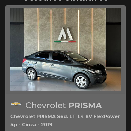
Chevrolet
PRISMA
Chevrolet PRISMA Sed. LT 1.4 8V FlexPower
4p - Cinza - 2019