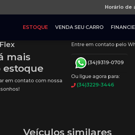
Horário de
ESTOQUE
VENDA SEU CARRO
FINANCIE
Flex
Entre em contato pelo Wh
tá mais
(34)9319-0709
o estoque
Ou ligue agora para:
rar em contato com nossa
(34)3229-3446
 sonhos!
Veículos similares