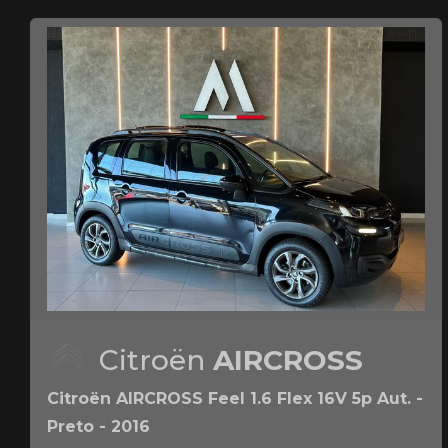
Citroën
AIRCROSS
Citroën AIRCROSS Feel 1.6 Flex 16V 5p Aut. -
Preto - 2016