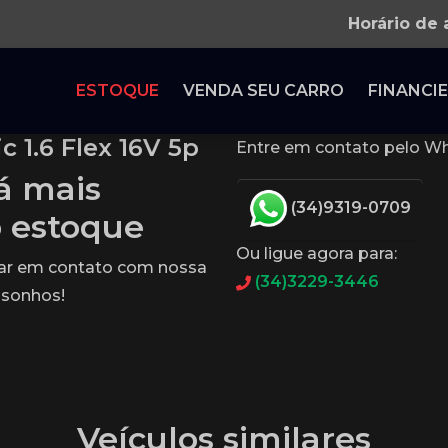
Horário de
ESTOQUE
VENDA SEU CARRO
FINANCIE
 1.6 Flex 16V 5p
Entre em contato pelo Wh
tá mais
(34)9319-0709
o estoque
Ou ligue agora para:
rar em contato com nossa
(34)3229-3446
 sonhos!
Veículos similares