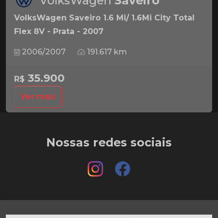
VolksWagen
Saveiro
VolksWagen Saveiro 1.6 Mi/ 1.6Mi City Total
Flex 8V - Prata - 2007
2006/2007
191.617 km
35.900
R$
Ver mais
Nossas redes sociais