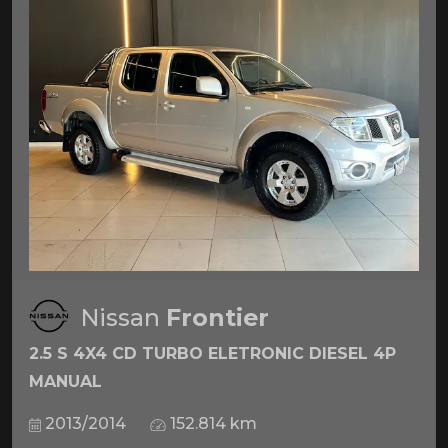
Nissan
Frontier
2.5 S 4X4 CD TURBO ELETRONIC DIESEL 4P
MANUAL
2013/2014
152.814 km