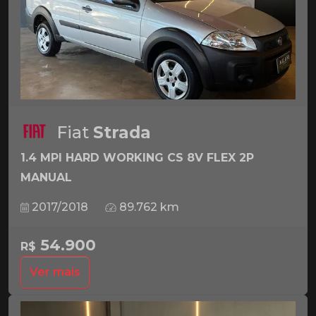
Fiat
Strada
1.4 MPI HARD WORKING CS 8V FLEX 2P
MANUAL
2017/2018
89.762 km
54.900
R$
Ver mais