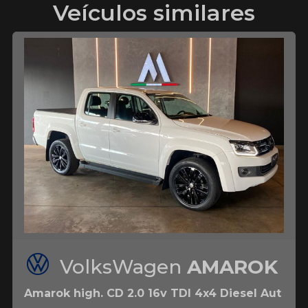
Veículos similares
VolksWagen
AMAROK
Amarok high. CD 2.0 16v TDI 4x4 Diesel Aut