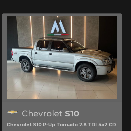
Chevrolet
S10
Chevrolet S10 P-Up Tornado 2.8 TDI 4x2 CD