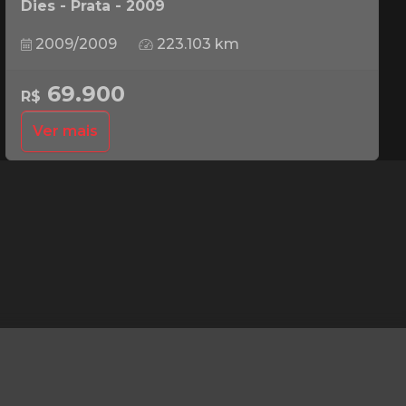
Dies - Prata - 2009
2009/2009
223.103 km
69.900
R$
Ver mais