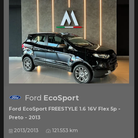
Ford
EcoSport
Ford EcoSport FREESTYLE 1.6 16V Flex 5p -
Preto - 2013
2013/2013
121.553 km