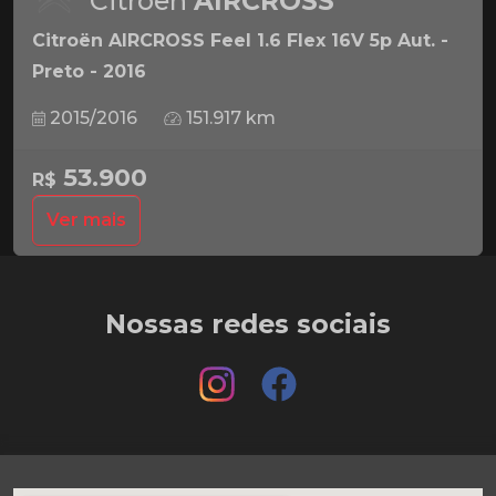
Citroën
AIRCROSS
Citroën AIRCROSS Feel 1.6 Flex 16V 5p Aut. -
Preto - 2016
2015/2016
151.917 km
53.900
R$
Ver mais
Nossas redes sociais