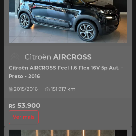
Citroën
AIRCROSS
Citroën AIRCROSS Feel 1.6 Flex 16V 5p Aut. -
Preto - 2016
2015/2016
151.917 km
53.900
R$
Ver mais