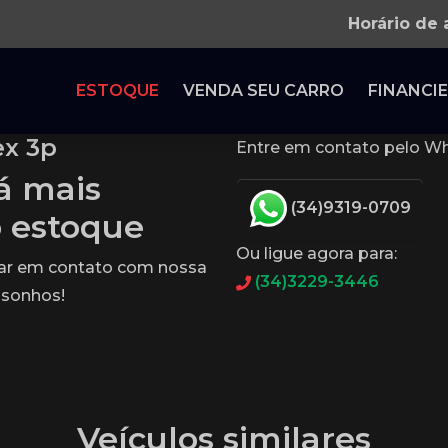
Horário de
ESTOQUE
VENDA SEU CARRO
FINANCIE
ex 3p
Entre em contato pelo Wh
tá mais
(34)9319-0709
o estoque
Ou ligue agora para:
rar em contato com nossa
(34)3229-3446
 sonhos!
Veículos similares