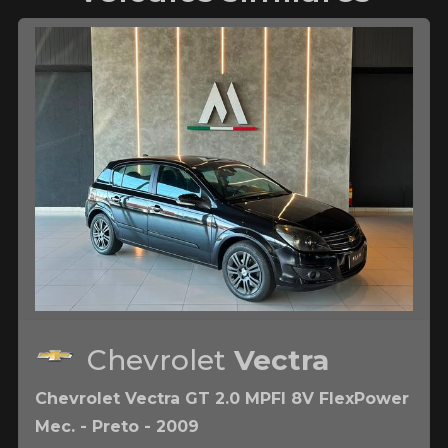
Chevrolet
Vectra
Chevrolet Vectra GT 2.0 MPFI 8V FlexPower
Mec. - Preto - 2009