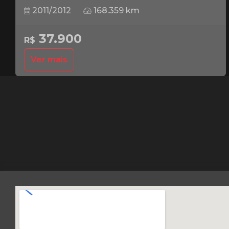
2011/2012
168.359 km
37.900
R$
Ver mais