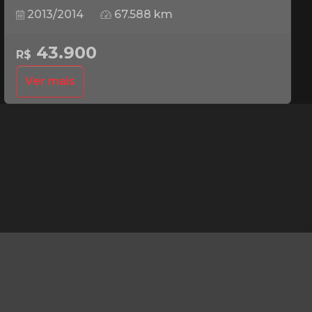
2013/2014
67.588 km
43.900
R$
Ver mais