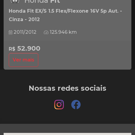
Honda
Fit
Honda Fit EX/S 1.5 Flex/Flexone 16V 5p Aut. -
Cinza - 2012
2011/2012
125.946 km
52.900
R$
Ver mais
Nossas redes sociais