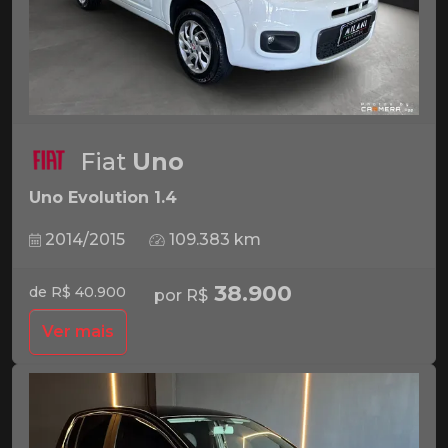
Fiat
Uno
Uno Evolution 1.4
2014/2015
109.383 km
38.900
de R$ 40.900
por R$
Ver mais