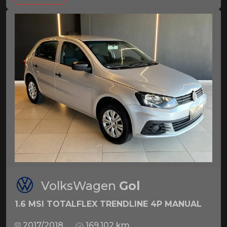
VolksWagen
Gol
1.6 MSI TOTALFLEX TRENDLINE 4P MANUAL
2017/2018
169.102 km