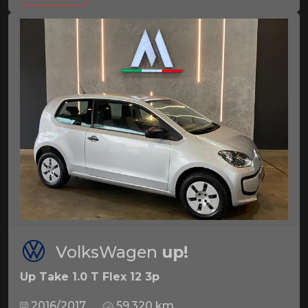
VolksWagen
up!
Up Take 1.0 T Flex 12 3p
2016/2017
59.320 km