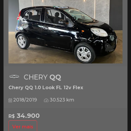
CHERY
QQ
Chery QQ 1.0 Look FL 12v Flex
2018/2019
30.523 km
34.900
R$
Ver mais