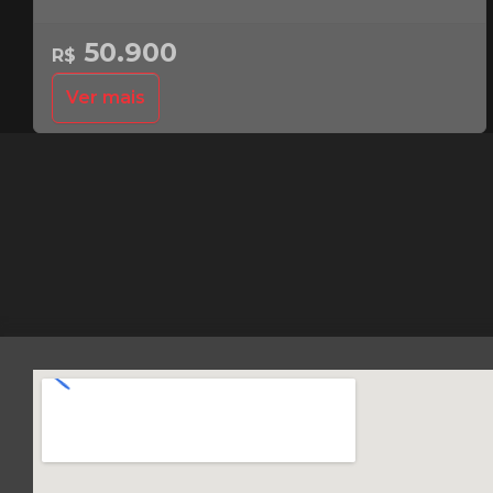
50.900
R$
Ver mais