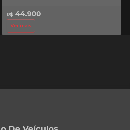
44.900
R$
Ver mais
io De Veículos