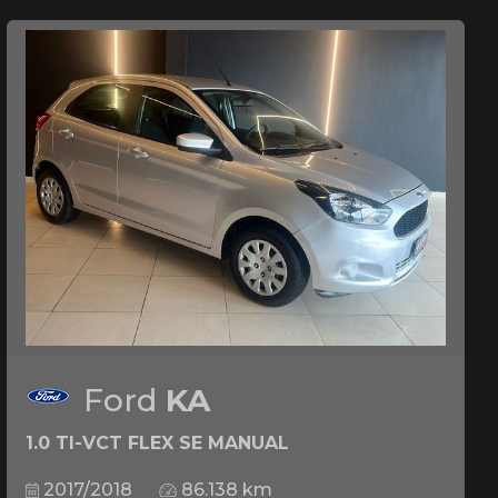
Ford
KA
1.0 TI-VCT FLEX SE MANUAL
2017/2018
86.138 km