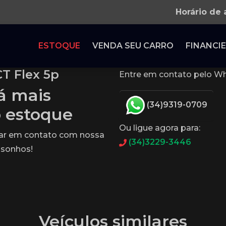
Horário de
ESTOQUE
VENDA SEU CARRO
FINANCIE
CT Flex 5p
Entre em contato pelo Wh
tá mais
(34)9319-0709
o estoque
Ou ligue agora para:
rar em contato com nossa
(34)3229-3446
 sonhos!
Veículos similares