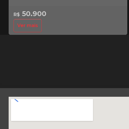
50.900
R$
Ver mais