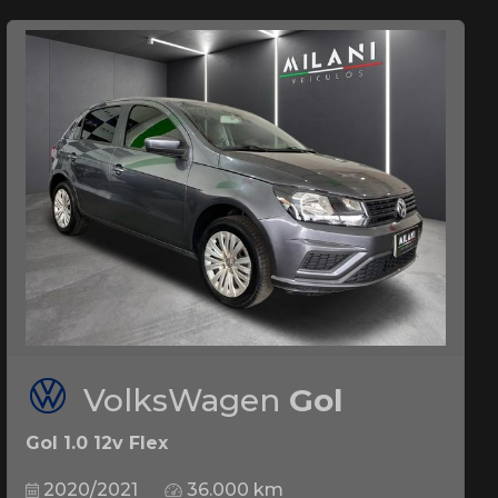
VolksWagen
Gol
Gol 1.0 12v Flex
2020/2021
36.000 km