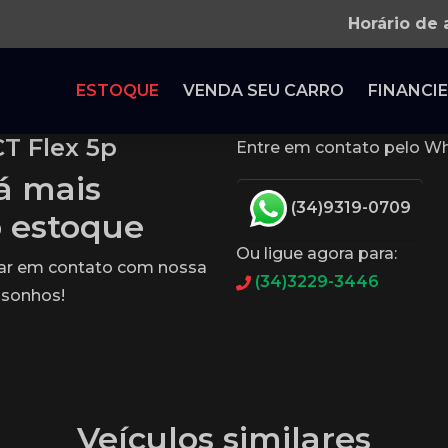
Horário de
ESTOQUE
VENDA SEU CARRO
FINANCIE
CT Flex 5p
Entre em contato pelo Wh
tá mais
(34)9319-0709
o estoque
Ou ligue agora para:
rar em contato com nossa
(34)3229-3446
 sonhos!
Veículos similares