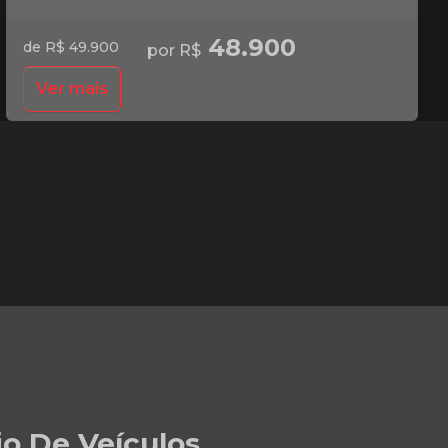
48.900
de R$ 49.900
por R$
Ver mais
io De Veículos