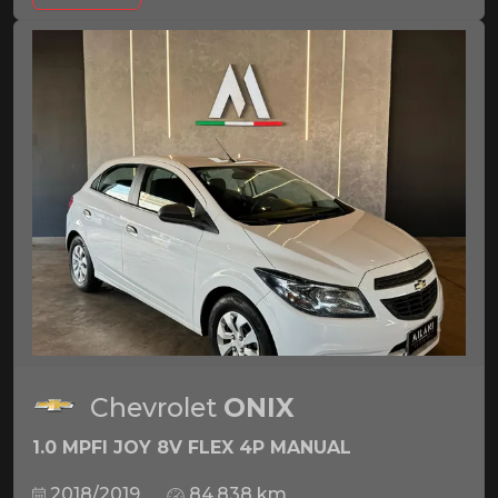
Chevrolet
ONIX
1.0 MPFI JOY 8V FLEX 4P MANUAL
2018/2019
84.838 km