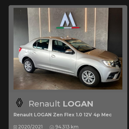
Renault
LOGAN
Renault LOGAN Zen Flex 1.0 12V 4p Mec
2020/2021
94.313 km