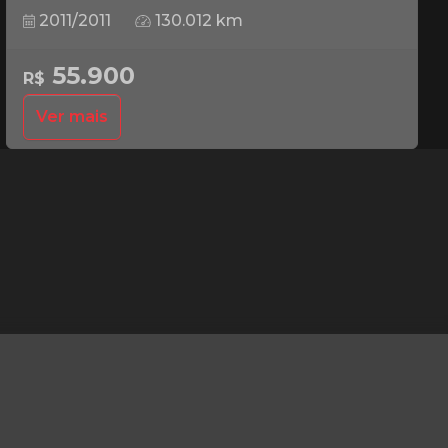
2011/2011
130.012 km
55.900
R$
Ver mais