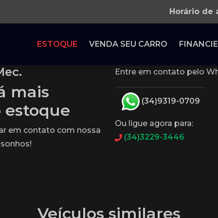
Horário de
ESTOQUE
VENDA SEU CARRO
FINANCIE
Mec.
Entre em contato pelo Wh
tá mais
(34)9319-0709
o estoque
Ou ligue agora para:
rar em contato com nossa
(34)3229-3446
 sonhos!
Veículos similares