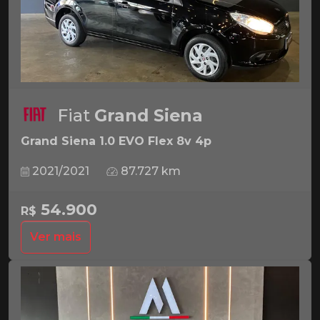
Fiat
Grand Siena
Grand Siena 1.0 EVO Flex 8v 4p
2021/2021
87.727 km
54.900
R$
Ver mais