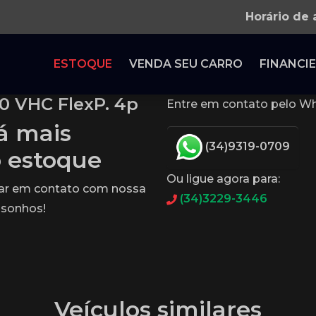
Horário de
ESTOQUE
VENDA SEU CARRO
FINANCIE
.0 VHC FlexP. 4p
Entre em contato pelo Wh
tá mais
(34)9319-0709
o estoque
Ou ligue agora para:
rar em contato com nossa
(34)3229-3446
 sonhos!
Veículos similares