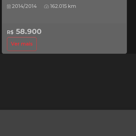
2014/2014
162.015 km
58.900
R$
Ver mais