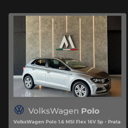
VolksWagen
Polo
VolksWagen Polo 1.6 MSI Flex 16V 5p - Prata