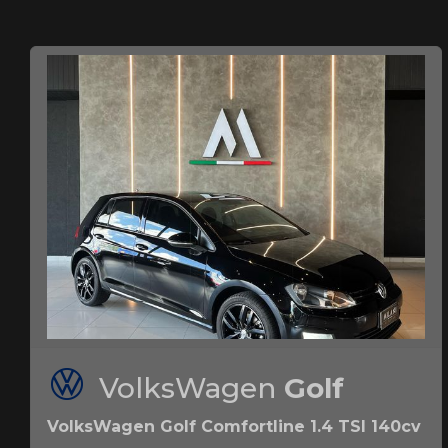
VolksWagen
Golf
VolksWagen Golf Comfortline 1.4 TSI 140cv