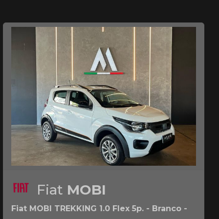
Fiat
MOBI
Fiat MOBI TREKKING 1.0 Flex 5p. - Branco -