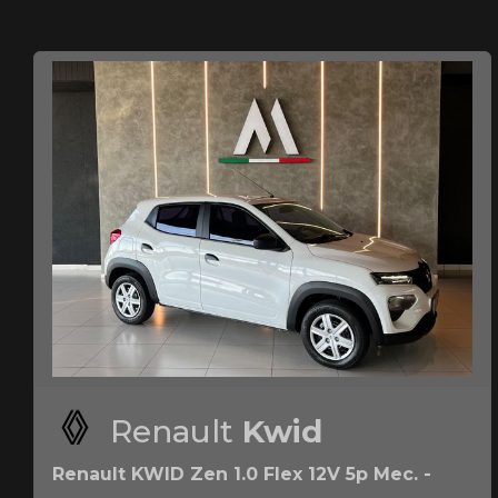
Renault
Kwid
Renault KWID Zen 1.0 Flex 12V 5p Mec. -