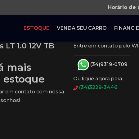
Horário de
ESTOQUE
VENDA SEU CARRO
FINANCIE
 LT 1.0 12V TB
Entre em contato pelo Wh
tá mais
(34)9319-0709
o estoque
Ou ligue agora para:
(34)3229-3446
rar em contato com nossa
 sonhos!