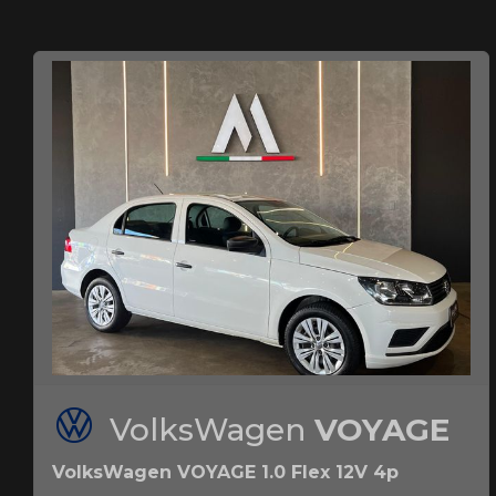
VolksWagen
VOYAGE
VolksWagen VOYAGE 1.0 Flex 12V 4p