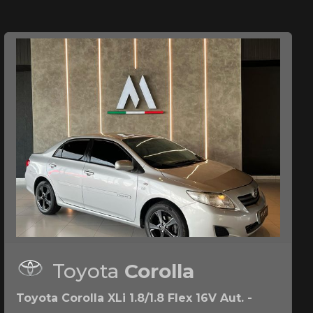
Toyota
Corolla
Toyota Corolla XLi 1.8/1.8 Flex 16V Aut. -