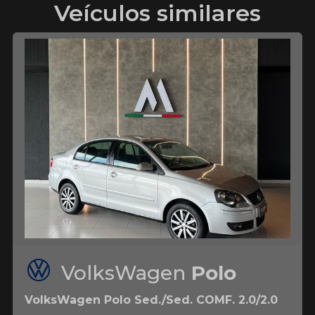
Veículos similares
VolksWagen
Polo
VolksWagen Polo Sed./Sed. COMF. 2.0/2.0