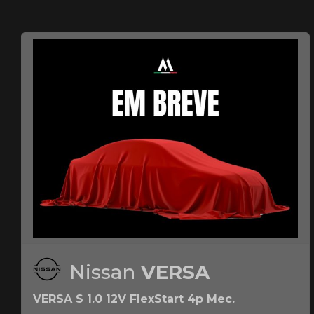
Nissan
VERSA
VERSA S 1.0 12V FlexStart 4p Mec.