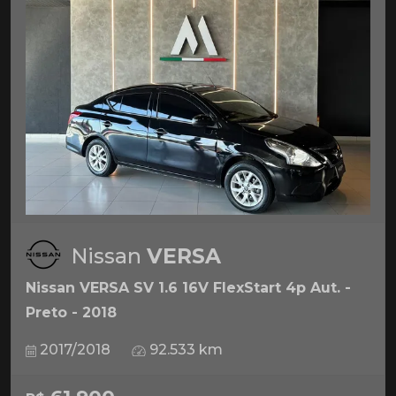
Nissan
VERSA
Nissan VERSA SV 1.6 16V FlexStart 4p Aut. -
Preto - 2018
2017/2018
92.533 km