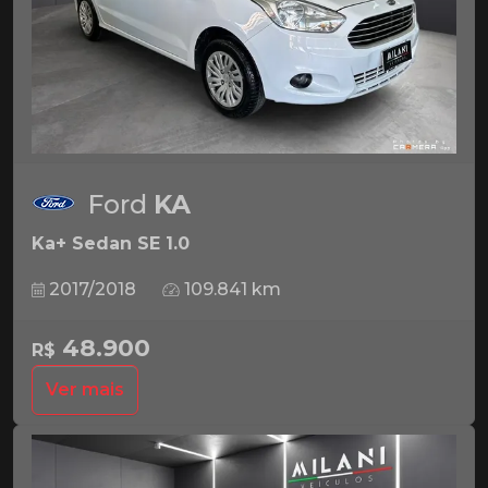
Ford
KA
Ka+ Sedan SE 1.0
2017/2018
109.841 km
48.900
R$
Ver mais