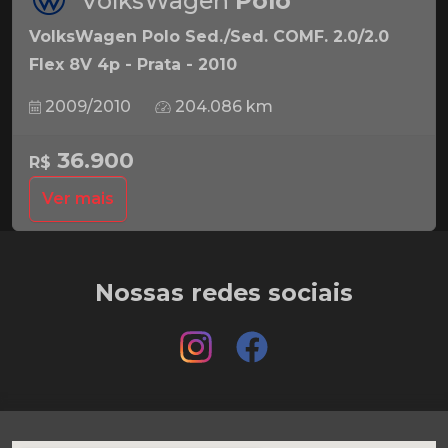
VolksWagen
Polo
VolksWagen Polo Sed./Sed. COMF. 2.0/2.0
Flex 8V 4p - Prata - 2010
2009/2010
204.086 km
36.900
R$
Ver mais
Nossas redes sociais