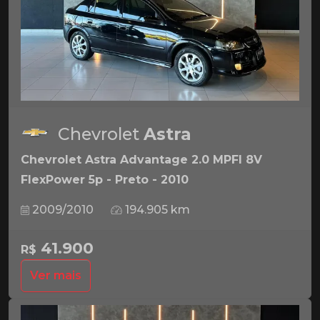
Chevrolet
Astra
Chevrolet Astra Advantage 2.0 MPFI 8V
FlexPower 5p - Preto - 2010
2009/2010
194.905 km
41.900
R$
Ver mais