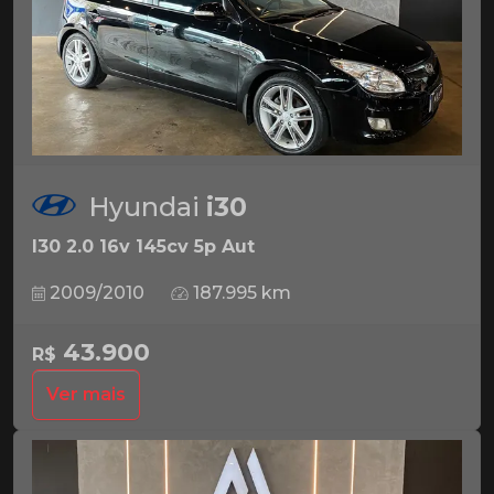
Hyundai
i30
I30 2.0 16v 145cv 5p Aut
2009/2010
187.995 km
43.900
R$
Ver mais