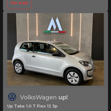
Ver mais
VolksWagen
up!
Up Take 1.0 T Flex 12 3p