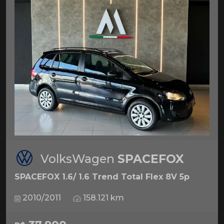
VolksWagen
SPACEFOX
SPACEFOX 1.6/ 1.6 Trend Total Flex 8V 5p
2010/2011
158.121 km