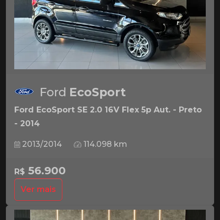
Ford
EcoSport
Ford EcoSport SE 2.0 16V Flex 5p Aut. - Preto
- 2014
2013/2014
114.098 km
56.900
R$
Ver mais