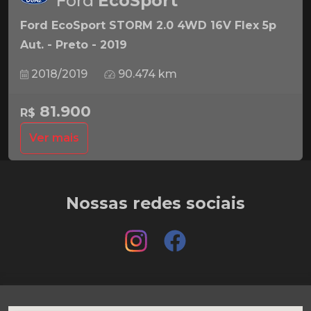
Ford
EcoSport
Ford EcoSport STORM 2.0 4WD 16V Flex 5p
Aut. - Preto - 2019
2018/2019
90.474 km
81.900
R$
Ver mais
Nossas redes sociais