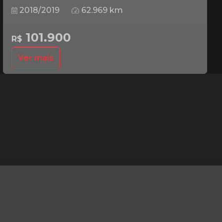
2018/2019
62.969 km
101.900
R$
Ver mais