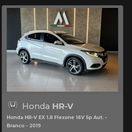
Honda
HR-V
Honda HR-V EX 1.8 Flexone 16V 5p Aut. -
Branco - 2019