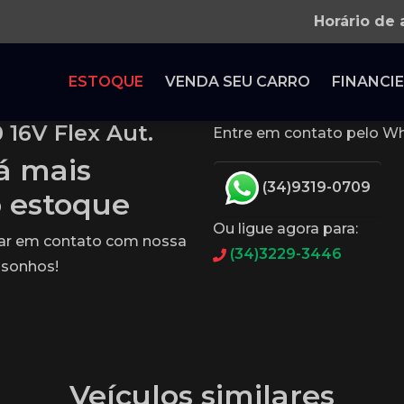
Horário de
ESTOQUE
VENDA SEU CARRO
FINANCIE
 16V Flex Aut.
Entre em contato pelo Wh
tá mais
(34)9319-0709
o estoque
Ou ligue agora para:
rar em contato com nossa
(34)3229-3446
 sonhos!
Veículos similares