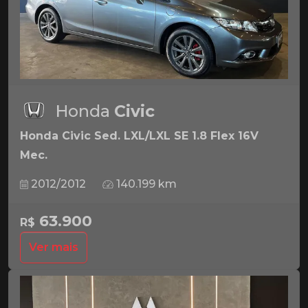
Honda
Civic
Honda Civic Sed. LXL/LXL SE 1.8 Flex 16V
Mec.
2012/2012
140.199 km
63.900
R$
Ver mais