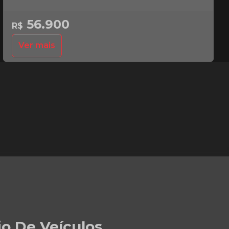
56.900
R$
Ver mais
io De Veículos