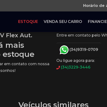
Horário de
ESTOQUE
VENDA SEU CARRO
FINANCIE
V Flex Aut.
Entre em contato pelo Wh
tá mais
(34)9319-0709
o estoque
Ou ligue agora para:
rar em contato com nossa
(34)3229-3446
 sonhos!
Veículos similares