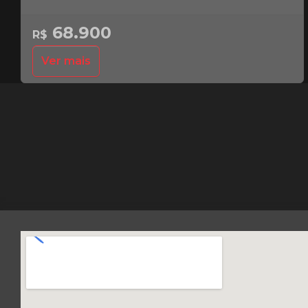
68.900
R$
Ver mais