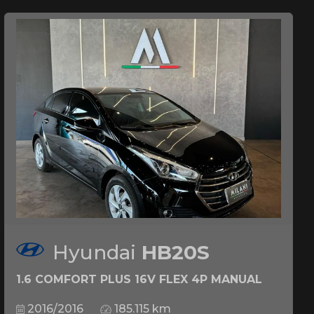
Hyundai
HB20S
1.6 COMFORT PLUS 16V FLEX 4P MANUAL
2016/2016
185.115 km