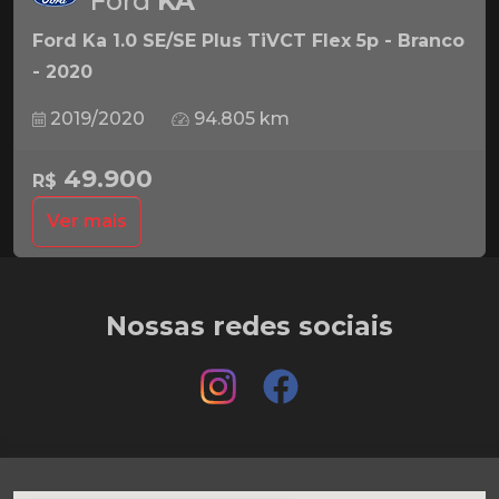
Ford
KA
Ford Ka 1.0 SE/SE Plus TiVCT Flex 5p - Branco
- 2020
2019/2020
94.805 km
49.900
R$
Ver mais
Nossas redes sociais