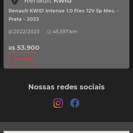
Renault
Kwid
Renault KWID Intense 1.0 Flex 12V 5p Mec. -
Prata - 2023
2022/2023
45.397 km
53.900
R$
Ver mais
Nossas redes sociais