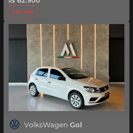
62.900
R$
Ver mais
VolksWagen
Gol