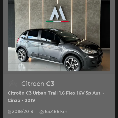
Citroën
C3
Citroën C3 Urban Trail 1.6 Flex 16V 5p Aut. -
Cinza - 2019
2018/2019
63.486 km