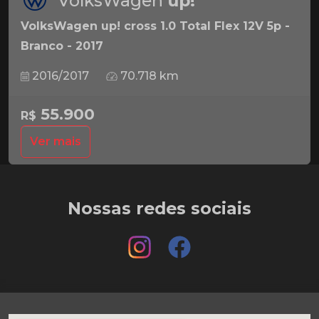
VolksWagen
up!
VolksWagen up! cross 1.0 Total Flex 12V 5p -
Branco - 2017
2016/2017
70.718 km
55.900
R$
Ver mais
Nossas redes sociais