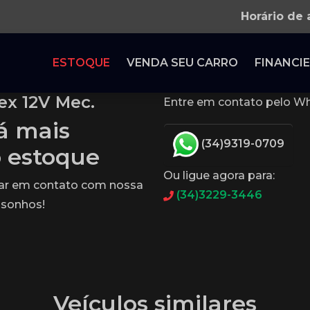
Horário de
ESTOQUE
VENDA SEU CARRO
FINANCIE
ex 12V Mec.
Entre em contato pelo Wh
tá mais
(34)9319-0709
o estoque
Ou ligue agora para:
rar em contato com nossa
(34)3229-3446
 sonhos!
Veículos similares