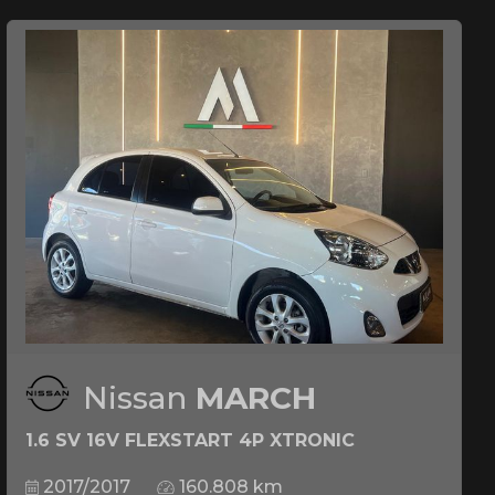
Nissan
MARCH
1.6 SV 16V FLEXSTART 4P XTRONIC
2017/2017
160.808 km