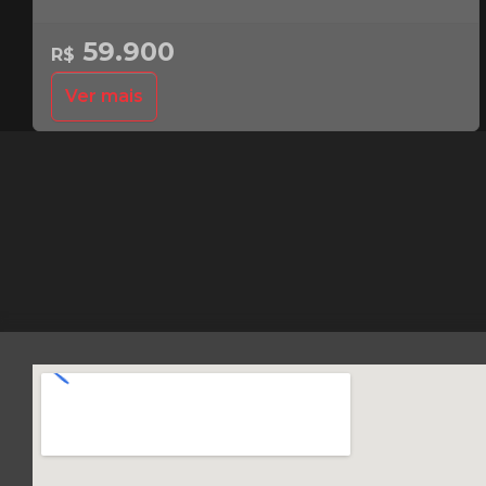
59.900
R$
Ver mais