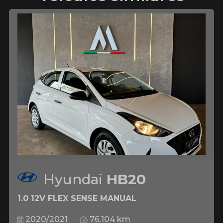
Hyundai
HB20
1.0 12V FLEX SENSE MANUAL
2020/2021
76.104 km