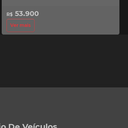
53.900
R$
Ver mais
io De Veículos