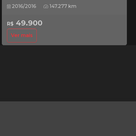
2016/2016
147.277 km
49.900
R$
Ver mais