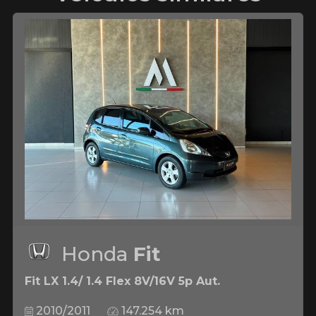
Honda
Fit
Fit LX 1.4/ 1.4 Flex 8V/16V 5p Aut.
2010/2011
147.254 km