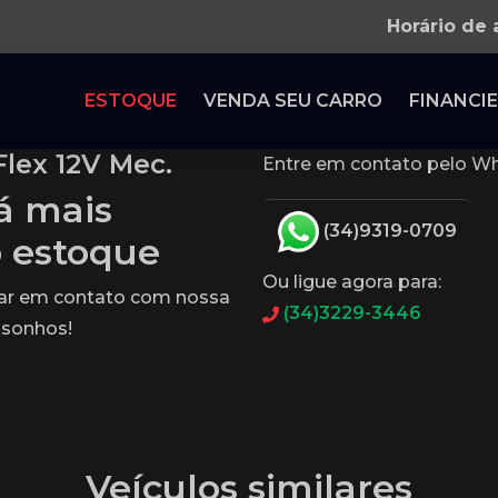
Horário de
ESTOQUE
VENDA SEU CARRO
FINANCIE
lex 12V Mec.
Entre em contato pelo Wh
tá mais
(34)9319-0709
o estoque
Ou ligue agora para:
rar em contato com nossa
(34)3229-3446
 sonhos!
Veículos similares