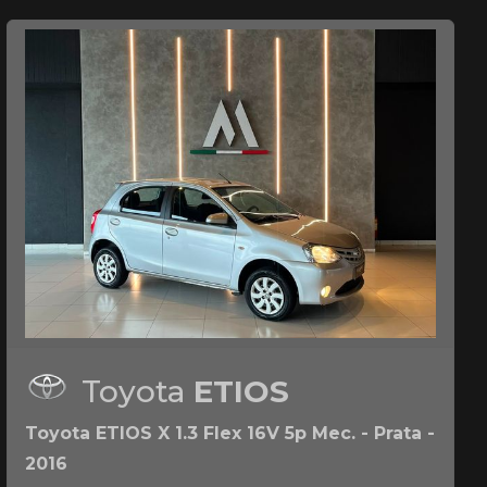
Toyota
ETIOS
Toyota ETIOS X 1.3 Flex 16V 5p Mec. - Prata -
2016