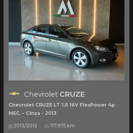
Chevrolet
CRUZE
Chevrolet CRUZE LT 1.8 16V FlexPower 4p
MEC. - Cinza - 2013
2013/2013
117.975 km