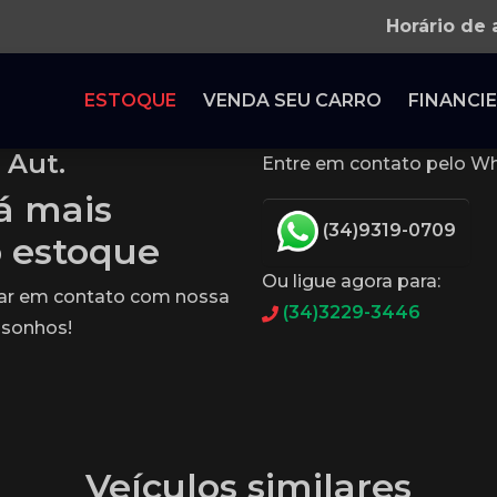
Horário de
ESTOQUE
VENDA SEU CARRO
FINANCIE
 Aut.
Entre em contato pelo Wh
tá mais
(34)9319-0709
o estoque
Ou ligue agora para:
rar em contato com nossa
(34)3229-3446
 sonhos!
Veículos similares