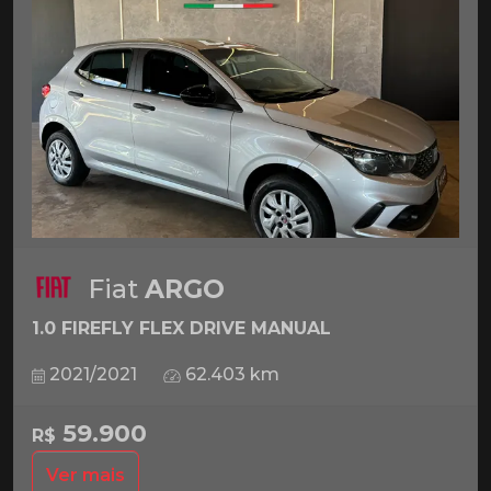
Fiat
ARGO
1.0 FIREFLY FLEX DRIVE MANUAL
2021/2021
62.403 km
59.900
R$
Ver mais