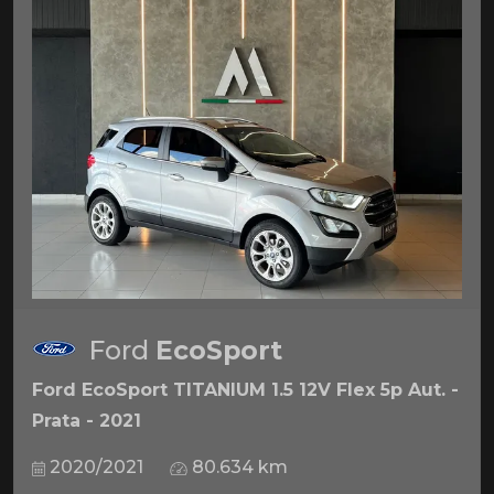
Ford
EcoSport
Ford EcoSport TITANIUM 1.5 12V Flex 5p Aut. -
Prata - 2021
2020/2021
80.634 km