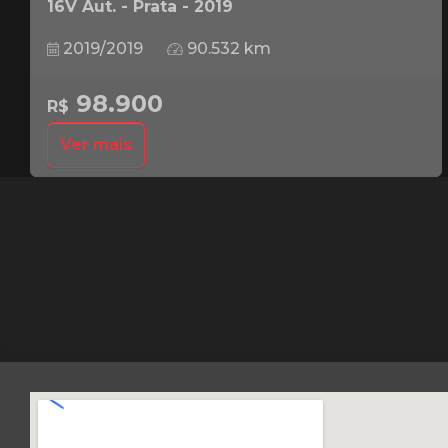
16V Aut. - Prata - 2019
2019/2019
90.532 km
98.900
R$
Ver mais