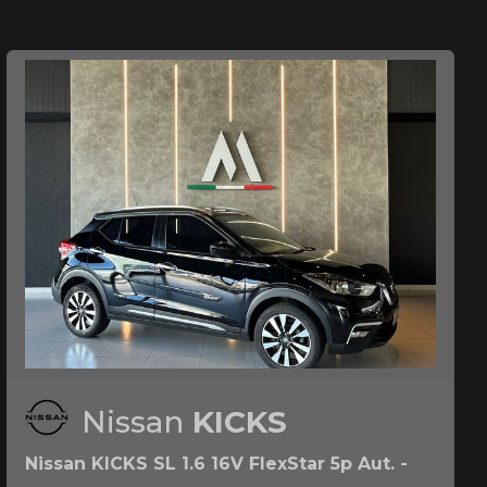
Nissan
KICKS
Nissan KICKS SL 1.6 16V FlexStar 5p Aut. -