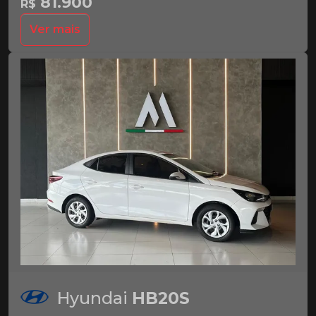
81.900
R$
Ver mais
Hyundai
HB20S